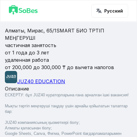
Русский
Алматы, Мирас, 65/1
SMART БИО ТӘРТІП
МЕҢГЕРУШІ
частичная занятость
от 1 года до 3 лет
удаленная работа
от 200,000 до 300,000 ₸ до вычета налогов
JUZ40 EDUCATION
Описание
ЕСКЕРТУ: бұл JUZ40 кураторларына ғана арналған ішкі вакансия!
Мықты тәртіп меңгеруші таңдау үшін арнайы қойылатын талаптар 
бар:
JUZ40 компаниясының қызметкері болу;
Алматы қаласынан болу;
Google Sheets, Сanva, Фигма, PowerPoint бағдарламаларымен 