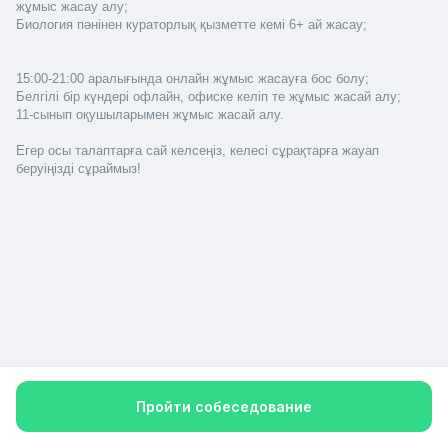
жұмыс жасау алу;
Биология пәнінен кураторлық қызметте кемі 6+ ай жасау;
15:00-21:00 аралығында онлайн жұмыс жасауға бос болу;
Белгілі бір күндері офлайн, офиске келіп те жұмыс жасай алу;
11-сынып оқушыларымен жұмыс жасай алу.
Егер осы талаптарға сай келсеңіз, келесі сұрақтарға жауап 
беруіңізді сұраймыз!
Политика конфиденциальности
Пройти собеседование
© 2026 SoBes