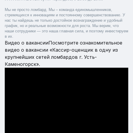
Мы не просто ломбард. Мы – команда единомышленников, 
стремящихся к инновациям и постоянному совершенствованию. У 
нас ты найдешь не только достойное вознаграждение и удобный 
график, но и реальные возможности для роста. Мы верим, что 
наши сотрудники — это наша главная сила, и поэтому инвестируем 
в их.
Видео о вакансии
Посмотрите ознакомительное
видео о вакансии «Кассир-оценщик в одну из
крупнейших сетей ломбардов г. Усть-
Каменогорск».