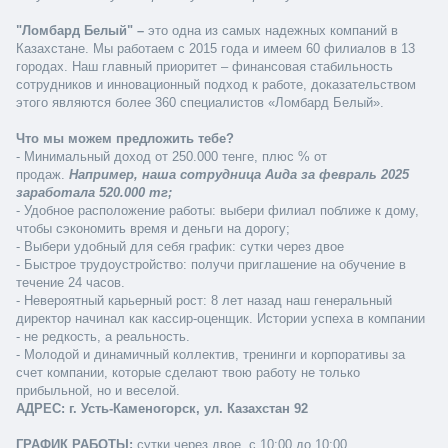
"Ломбард Белый" – 
это одна из самых надежных компаний в 
Казахстане. Мы работаем с 2015 года и имеем 60 филиалов в 13 
городах. Наш главный приоритет – финансовая стабильность 
сотрудников и инновационный подход к работе, доказательством 
этого являются более 360 специалистов «Ломбард Белый».
Что мы можем предложить тебе?
- Минимальный доход от 250.000 тенге, плюс % от 
продаж. 
Например, наша сотрудница Аида за февраль 2025 
заработала 520.000 тг;
- Удобное расположение работы: выбери филиал поближе к дому, 
чтобы сэкономить время и деньги на дорогу;
- Выбери удобный для себя график: сутки через двое
- Быстрое трудоустройство: получи приглашение на обучение в 
течение 24 часов.
- Невероятный карьерный рост: 8 лет назад наш генеральный 
директор начинал как кассир-оценщик. Истории успеха в компании 
- не редкость, а реальность.
- Молодой и динамичный коллектив, тренинги и корпоративы за 
счет компании, которые сделают твою работу не только 
прибыльной, но и веселой.
АДРЕС: г. Усть-Каменогорск, ул. ​​​​​​​Казахстан 92
ГРАФИК РАБОТЫ:
 сутки через двое, с 10:00 до 10:00