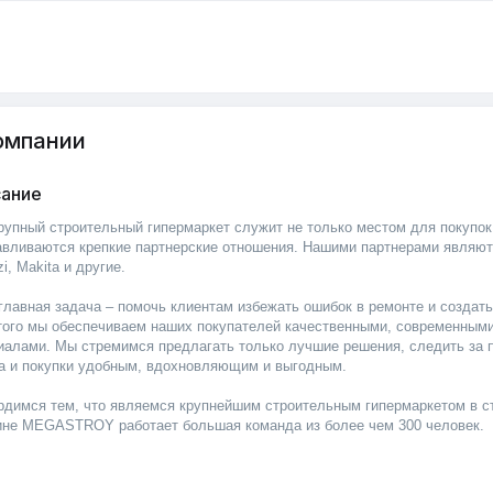
омпании
ание
рупный строительный гипермаркет служит не только местом для покупок,
авливаются крепкие партнерские отношения. Нашими партнерами являютс
i, Makita и другие.
главная задача – помочь клиентам избежать ошибок в ремонте и создать 
того мы обеспечиваем наших покупателей качественными, современными
иалами. Мы стремимся предлагать только лучшие решения, следить за п
а и покупки удобным, вдохновляющим и выгодным.
рдимся тем, что являемся крупнейшим строительным гипермаркетом в ст
ине MEGASTROY работает большая команда из более чем 300 человек.