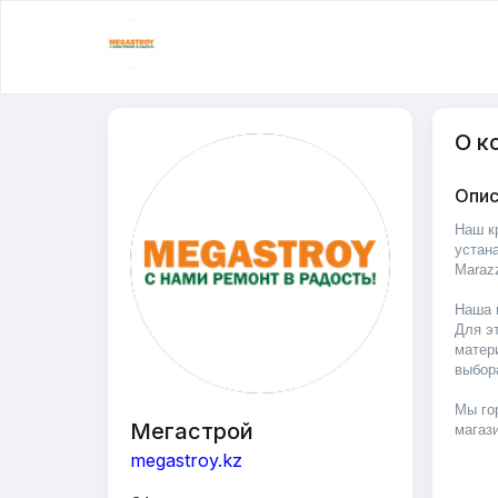
О к
Опис
Наш к
устан
Marazz
Наша 
Для э
матер
выбор
Мы го
Мегастрой
магаз
megastroy.kz